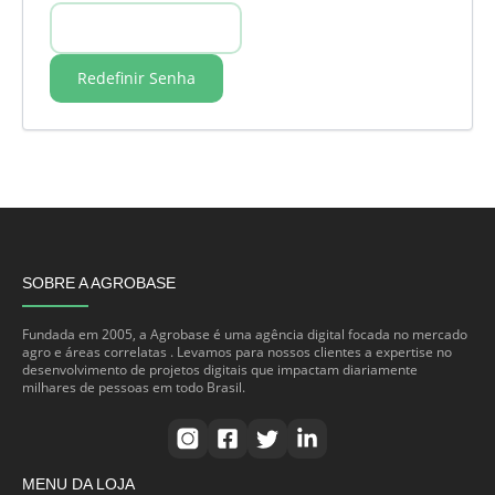
Redefinir Senha
SOBRE A AGROBASE
Fundada em 2005, a Agrobase é uma agência digital focada no mercado
agro e áreas correlatas . Levamos para nossos clientes a expertise no
desenvolvimento de projetos digitais que impactam diariamente
milhares de pessoas em todo Brasil.
MENU DA LOJA