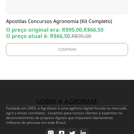
Apostilas Concursos Agronomia (Kit Completo)
O preço original era: R$95,00.
R$
66,50
O preço atual é: R$66,50.
R$
95,00
COMPRAR
SOBRE A AGROBASE
Fundada em 2005, a Agrobase é uma agência digital focada no mercado
agro e áreas correlatas . Levamos para nossos clientes a expertise no
desenvolvimento de projetos digitais que impactam diariamente
milhares de pessoas em todo Brasil.