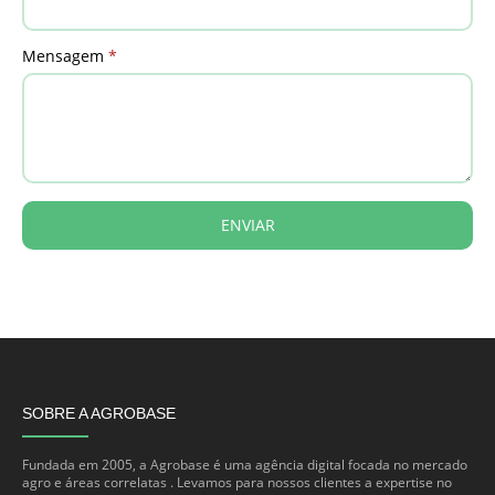
Mensagem
*
ENVIAR
SOBRE A AGROBASE
Fundada em 2005, a Agrobase é uma agência digital focada no mercado
agro e áreas correlatas . Levamos para nossos clientes a expertise no