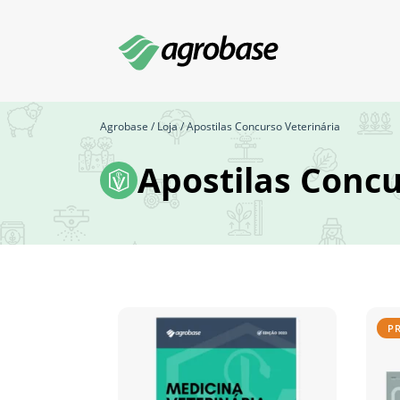
Agrobase
/
Loja
/ Apostilas Concurso Veterinária
Apostilas Concu
P