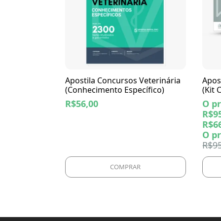
Apostila Concursos Veterinária
Apos
(Conhecimento Específico)
(Kit
R$
56,00
O pr
R$95
R$
6
O pr
R$
9
COMPRAR